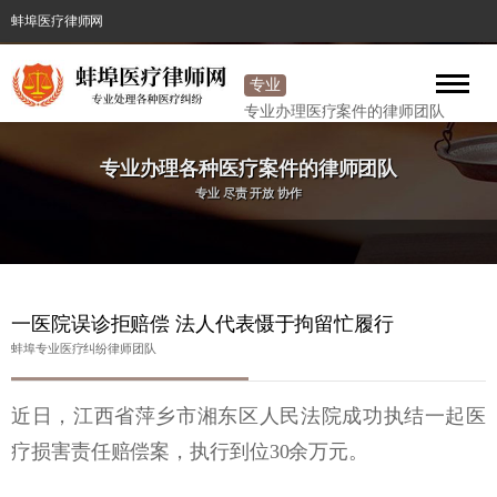
蚌埠医疗律师网
专业
医疗
专业办理医疗案件的律师团队
律师
专业办理各种医疗案件的律师团队
专业 尽责 开放 协作
一医院误诊拒赔偿 法人代表慑于拘留忙履行
蚌埠专业医疗纠纷律师团队
近日，江西省萍乡市湘东区人民法院成功执结一起医
疗损害责任赔偿案，执行到位30余万元。